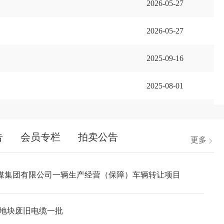
2026-05-27
2026-05-27
2025-09-16
2025-08-01
2025-07-03
告
会员专栏
拍卖公告
更多
04-02
创新发展系列活动暨企业阳光采购培训班在
央
媒集团有限公司一辆生产经营（保障）车辆转让项目
2025
联
03-20
权市场发展必由之路
1b地块废旧电缆一批
党
2025