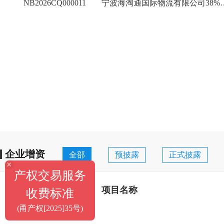
NB2026CQ000011
宁波海淘通国际物流有限
企业增资
全部
预披露
正式披露
×
产权交易服务
项目编号
项目名称
收费标准
(甬产权[2025]35号)