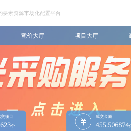
的要素资源市场化配置平台
竞价大厅
项目大厅
中
地
中
成交项目
成交金额
4623
455.506874
个