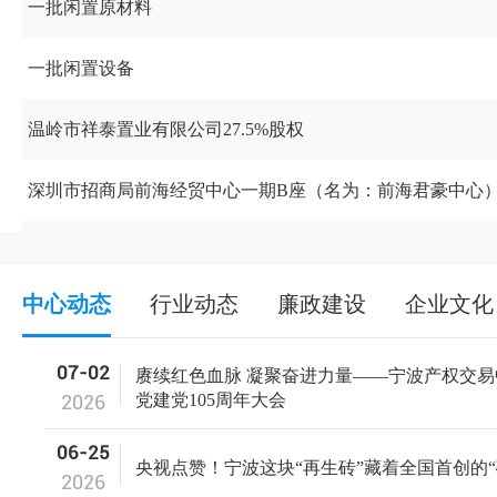
一批闲置原材料
一批闲置设备
温岭市祥泰置业有限公司27.5%股权
深圳市招商局前海经贸中心一期B座（名为：前海君豪中心）
云锦城15幢1单元201室等109套房产
中心动态
行业动态
廉政建设
企业文化
07-02
赓续红色血脉 凝聚奋进力量——宁波产权交
2026
党建党105周年大会
06-25
央视点赞！宁波这块“再生砖”藏着全国首创的“
2026