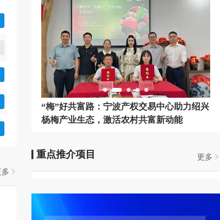
FH2026ZL000768
FH2026ZL000754
BL2026ZL000724
产权
“梅”好共富路：宁波产权交易中心助力绍兴
聚势共
周年
杨梅产业生态，激活农村共富新动能
构合作
重点推介项目
更多
更多
项目编号
项目名称