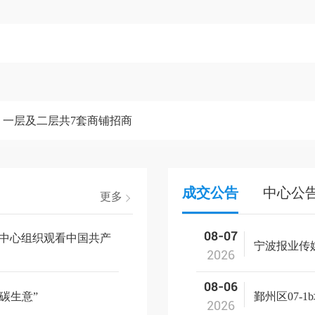
一层及二层共7套商铺招商
成交公告
中心公
更多
06-27
08-07
易中心组织观看中国共产
新质生产力要素资源交易
宁波报业传
2024
宁波举办
2026
07-14
08-06
碳生意”
融入全国统一大市场是产
鄞州区07-
2023
2026