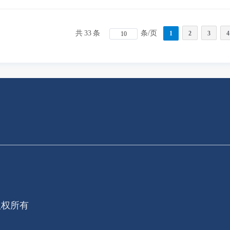
共
33
条
条/页
1
2
3
4
 版权所有