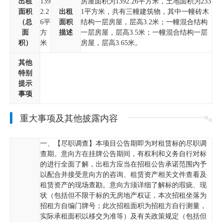
出租
139
房屋面积为1392.26平方米，土地面积为233
面积
2.2
出租
1平方米，共有三幢建筑物，其中一幢砖木
（总
6平
面积
结构一层房屋，层高3.2米；一幢混合结构
面
方
描述
一层房屋，层高3.5米；一幢混合结构一层
积）
米
房屋，层高3.65米。
其他
特别
提示
事项
重大事项及其他披露内容
一、【尽职调查】本项目公告期即为对租赁标的尽职调
查期。意向方在挂牌公告期间，有权利和义务自行对标
的进行全面了解，出租方应当在招租公告承诺范围内予
以配合并接受意向方的咨询、租赁资产相关文件查看及
租赁资产的现场查勘。意向方须详细了解标的瑕疵、现
状（包括但不限于标的无房地产权证，本次招租坐落为
招租方自编门牌号；此次招租面积为招租方自行测量，
实际承租面积以移交为准等）及有关政策规定（包括但