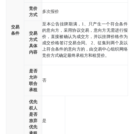
竞价
多次报价
方式
至本公告挂牌期满，1、只产生一个符合条件
交易
的意向方，采用协议交易，意向方无需进行报
条件
交易
价，直接被确认为成交方，并以挂牌价格作为
方式
成交价格签订交易合同。 2、征集到两个及以
具体
上符合条件的意向方的，由交易中心组织网络
内容
竞价方式确定最终承租方和租赁价。
是否
允许
否
联合
承租
优先
权人
是否
放弃
是
优先
承租