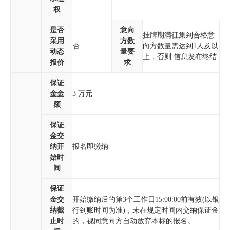
权
是否
意向
挂牌期满征集到合格意
采用
方数
否
向方数量需达到1人及以
动态
量要
上，否则 信息发布终结
报价
求
保证
金金
3 万元
额
保证
金交
纳开
报名即缴纳
始时
间
保证
金交
开始缴纳后的第3个工作日
15:00:00
前有效(以银
纳截
行到账时间为准)，未在规定时间内交纳保证金
止时
的，视同意向方自动放弃本标的报名。