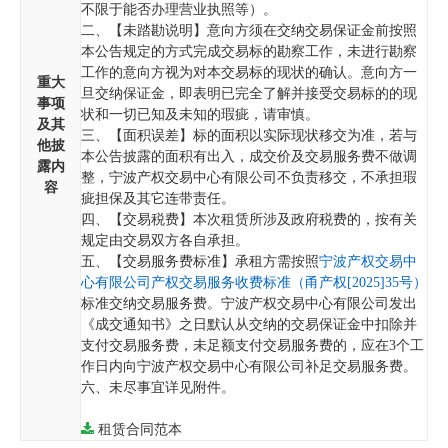
不限于能否办理营业执照等）。
二、【未踏勘说明】意向方须在交纳交易保证金前按照
本公告规定的方式完成交易标的勘察工作，未进行勘察
工作的意向方视为对本交易标的现状的确认。意向方一
重大
旦交纳保证金，即表明已完全了解并接受交易标的的现
事项
状和一切已知及未知的瑕疵，请审慎。
及其
三、【面积误差】标的面积以实际现状移交为准，若与
他披
本公告披露的面积有出入，成交价及交易服务费不做调
露内
整，宁波产权交易中心有限公司不负责移交，不承担瑕
容
疵担保及其它连带责任。
四、【交易税费】本次租赁所涉及政府税费的，按有关
规定由交易双方各自承担。
五、【交易服务费标准】承租方需按照
宁波产权交易中
心有限公司产权交易服务收费标准（甬产权[2025]35号）
标准交纳交易服务费。宁波产权交易中心有限公司发出
《成交通知书》之日默认从交纳的交易保证金中扣除并
支付交易服务费，未足额支付交易服务费的，应在3个工
作日内向宁波产权交易中心有限公司补足交易服务费。
六、未尽事宜详见附件。
租赁合同范本