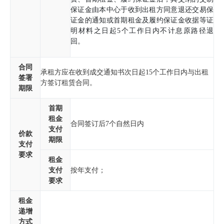
保证金由本中心于收到出租方同意退还交易保
证金的通知或首期租金及履约保证金收据等证
明材料之日起5个工作日内不计息原路径退
回。
合同
承租方应在收到成交通知书次日起15个工作日内与出租
签署
方签订租赁合同。
期限
首期
租金
合同签订后7个自然日内
支付
价款
期限
支付
要求
租金
支付
按年支付；
要求
租金
递增
方式