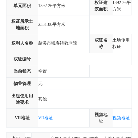
权证建
1392.26平
单元面积
1392.26平方米
筑面积
方米
权证所示土
2331.00平方米
地面积
权证名
土地使用
权利人名称
慈溪市崇寿镇敬老院
称
权证
权证编号
当前状态
空置
物业管理
无
出租使用用
其他：
途要求
视频地
VR地址
VR地址
视频地址
址