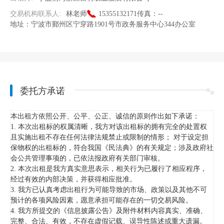
交易机构联系人:
林老师
15355132171
传真：
--
地址：
宁波市鄞州区宁穿路1901号市政务服务中心344办公室
委托方承诺
本出租方依照公开、公平、公正、诚信的原则作出如下承诺：
1. 本次出租标的权属清晰，我方对该出租标的拥有完全的处置权
且实施出租不存在任何法律法规禁止或限制的情形； 对于设定担
保物权的出租标的，符合我国《民法典》的有关规定；涉及政府社
会公共管理事项的，已依法报政府有关部门审核。
2. 本次出租是我方真实意思表示，相关行为已履行了相应程序，
经过有效的内部决策，并获得相应批准。
3. 我方已认真考虑出租行为可能导致的市场、政策以及其他不可
预计的各项风险因素，愿意承担可能存在的一切交易风险。
4. 我方所提交的《信息披露公告》及附件材料内容真实、准确、
完整、合法、有效，不存在虚假记载、误导性陈述或重大遗漏。