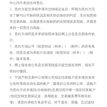
中心均不承担任何责任。
5、
意向方提交承租申请并交纳保证金后，即视为意向方完
全了解与认可标的状况及相关协议条款的约定，充分知悉相
关交易风险，自愿接受出租标的的全部现状及瑕疵，并愿意
承担一切责任与风险。
6、
意向方须同意并承诺按照本项目网上公告及交易条件执
行。
7、
意向方须认可《租赁协议（样本）》（附件）的所有条
款，同意在成为承租方后须按《租赁协议（样本）》（附
件）版本签署。
8、
网上报名按公告及交易系统提示提交报名资料，报名不
得自行撤回。
9、
宁波产权交易中心有限公司指定结算账户是本项目发布
公告时系统自动生成的账户，随项目公告同时公布，该账户
为意向方在本项目(出租标的)交易过程中唯一指定结算账户
(包括交纳交易保证金、首期租金、交易服务费等相关款
项)，请意向承租方务必牢记。对于遗失、泄漏、忘记该结