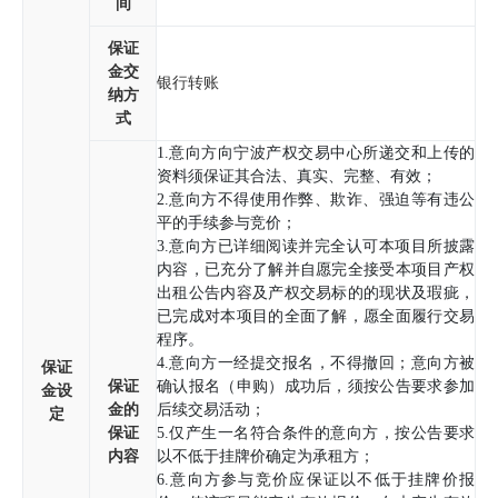
间
保证
金交
银行转账
纳方
式
1.意向方向宁波产权交易中心所递交和上传的
资料须保证其合法、真实、完整、有效；
2.意向方不得使用作弊、欺诈、强迫等有违公
平的手续参与竞价；
3.意向方已详细阅读并完全认可本项目所披露
内容，已充分了解并自愿完全接受本项目产权
出租公告内容及产权交易标的的现状及瑕疵，
已完成对本项目的全面了解，愿全面履行交易
程序。
4.意向方一经提交报名，不得撤回；意向方被
保证
保证
确认报名（申购）成功后，须按公告要求参加
金设
金的
后续交易活动；
定
保证
5.仅产生一名符合条件的意向方，按公告要求
内容
以不低于挂牌价确定为承租方；
6.意向方参与竞价应保证以不低于挂牌价报