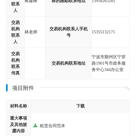
蒋建峰
标的踏勘联系电话
13958263285
联系
人
交易
机构
交易机构联系人手机
林老师
15355132171
联系
号
人
交易
宁波市鄞州区宁穿
机构
交易机构联系地址
路1901号市政务服
联系
务中心344办公室
传真
项目附件
材料名称
下载
重大事项
及其他披
租赁合同范本
露内容