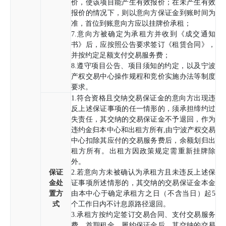
价，使该项目能产生有效报价；在未产生有效
报价的情况下，则以意向方保证金到账时间为
准，首位到账意向方应以挂牌价承租；
7.意向方被确定为承租方并收到《成交通知
书》后，应按照公告要求签订《租赁合同》，
并按约定足额支付交易服务费；
8.遵守项目公告、项目须知的约定，以及宁波
产权交易中心操作规程和竞价实施办法等制度
要求。
1.符合资格且交纳交易保证金的意向方出现违
反上述保证事项的任一情形的，须承担缔约过
失责任，其交纳的交易保证金不予退回，作为
违约金归本中心和出租方所有,由宁波产权交易
中心扣除其应付的交易服务费后，余额划归出
租方所有。出租方因政策规定需重新挂牌除
外。
保证
2.若意向方未被确认为承租方且未违反上述保
金处
证事项所述情形的，其交纳的交易保证金本金
置方
由本中心于确定承租方之日（不含当日）起5
式
个工作日内不计息原路径退回。
3.承租方按约定签订交易合同、支付交易服务
费、首期租金、履约保证金后，其交纳的交易