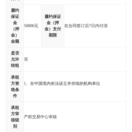
履约
保证
履约保证
金
金（押
50000元
在合同签订后7日内付清
（押
金）支付
金）
期限
金额
是否
允许
否
转租
承租
方资
格条
件
承租
方审
产权交易中心审核
核级
别