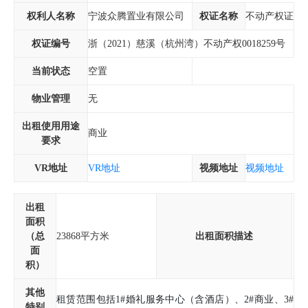
权利人名称
宁波众腾置业有限公司
权证名称
不动产权证
权证编号
浙（2021）慈溪（杭州湾）不动产权0018259号
当前状态
空置
物业管理
无
出租使用用途
商业
要求
VR地址
VR地址
视频地址
视频地址
出租
面积
（总
23868平方米
出租面积描述
面
积）
其他
租赁范围包括1#婚礼服务中心（含酒店）、2#商业、3#
特别