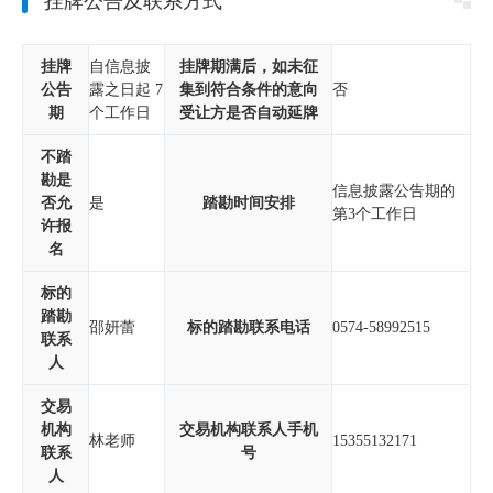
挂牌公告及联系方式
挂牌
自信息披
挂牌期满后，如未征
公告
露之日起 7
集到符合条件的意向
否
期
个工作日
受让方是否自动延牌
不踏
勘是
信息披露公告期的
否允
是
踏勘时间安排
第3个工作日
许报
名
标的
踏勘
邵妍蕾
标的踏勘联系电话
0574-58992515
联系
人
交易
机构
交易机构联系人手机
林老师
15355132171
联系
号
人