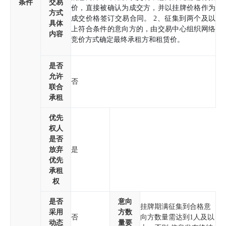
条件
交易
价，直接被确认为成交方，并以挂牌价格作为
方式
成交价格签订交易合同。 2、征集到两个及以
具体
上符合条件的意向方的，由交易中心组织网络
内容
竞价方式确定最终承租方和租赁价。
是否
允许
否
联合
承租
优先
权人
是否
放弃
是
优先
承租
权
是否
意向
挂牌期满征集到合格意
采用
方数
否
向方数量需达到1人及以
动态
量要