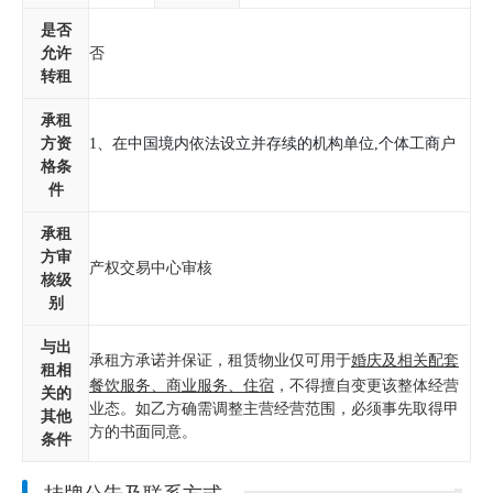
是否
允许
否
转租
承租
方资
格条
件
承租
方审
产权交易中心审核
核级
别
与出
承租方
承诺并保证，租赁物业仅可用于
婚庆及相关配套
租相
餐饮服务
、
商业服务、住宿
，不得擅自变更该整体经营
关的
业态。如乙方确需调整主营经营范围，必须事先取得甲
其他
方的书面同意。
条件