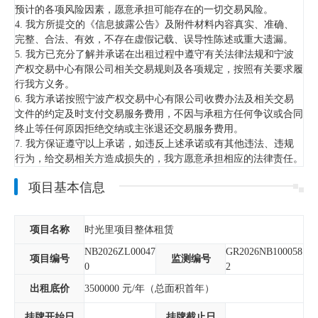
预计的各项风险因素，愿意承担可能存在的一切交易风险。
4. 我方所提交的《信息披露公告》及附件材料内容真实、准确、
完整、合法、有效，不存在虚假记载、误导性陈述或重大遗漏。
5. 我方已充分了解并承诺在出租过程中遵守有关法律法规和宁波
产权交易中心有限公司相关交易规则及各项规定，按照有关要求履
行我方义务。
6. 我方承诺按照宁波产权交易中心有限公司收费办法及相关交易
文件的约定及时支付交易服务费用，不因与承租方任何争议或合同
终止等任何原因拒绝交纳或主张退还交易服务费用。
7. 我方保证遵守以上承诺，如违反上述承诺或有其他违法、违规
行为，给交易相关方造成损失的，我方愿意承担相应的法律责任。
项目基本信息
项目名称
时光里项目整体租赁
NB2026ZL00047
GR2026NB100058
项目编号
监测编号
0
2
出租底价
3500000
元/年（总面积首年）
挂牌开始日
挂牌截止日