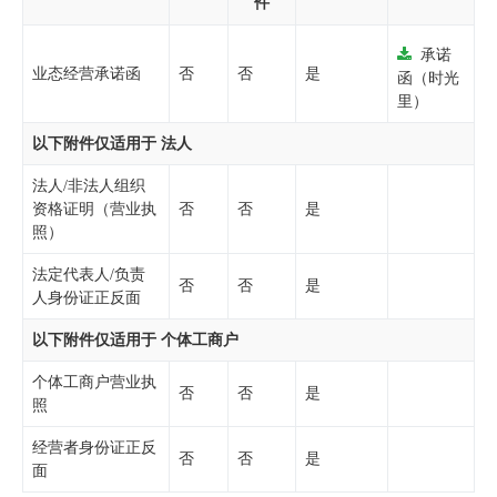
件
承诺
业态经营承诺函
否
否
是
函（时光
里）
以下附件仅适用于 法人
法人/非法人组织
资格证明（营业执
否
否
是
照）
法定代表人/负责
否
否
是
人身份证正反面
以下附件仅适用于 个体工商户
个体工商户营业执
否
否
是
照
经营者身份证正反
否
否
是
面