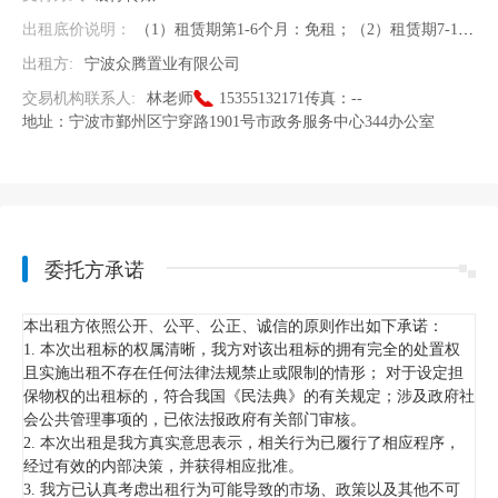
出租底价说明：
（1）租赁期第1-6个月：免租；（2）租赁期7-18个月：按照整体营业收入15%扣点计算租金；（3）租赁期第19个月至租赁期满：按照整体营业收入15%扣点以及年保底租金，两者取高。
出租方:
宁波众腾置业有限公司
交易机构联系人:
林老师
15355132171
传真：
--
地址：
宁波市鄞州区宁穿路1901号市政务服务中心344办公室
委托方承诺
本出租方依照公开、公平、公正、诚信的原则作出如下承诺：
1. 本次出租标的权属清晰，我方对该出租标的拥有完全的处置权
且实施出租不存在任何法律法规禁止或限制的情形； 对于设定担
保物权的出租标的，符合我国《民法典》的有关规定；涉及政府社
会公共管理事项的，已依法报政府有关部门审核。
2. 本次出租是我方真实意思表示，相关行为已履行了相应程序，
经过有效的内部决策，并获得相应批准。
3. 我方已认真考虑出租行为可能导致的市场、政策以及其他不可