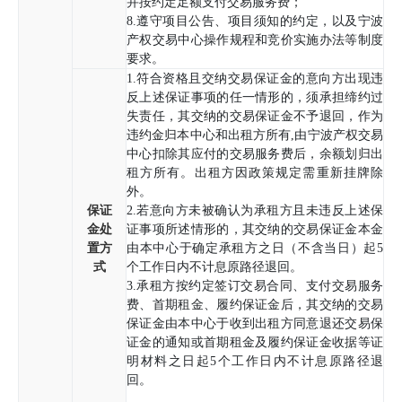
并按约定足额支付交易服务费；
8.遵守项目公告、项目须知的约定，以及宁波
产权交易中心操作规程和竞价实施办法等制度
要求。
1.符合资格且交纳交易保证金的意向方出现违
反上述保证事项的任一情形的，须承担缔约过
失责任，其交纳的交易保证金不予退回，作为
违约金归本中心和出租方所有,由宁波产权交易
中心扣除其应付的交易服务费后，余额划归出
租方所有。出租方因政策规定需重新挂牌除
外。
保证
2.若意向方未被确认为承租方且未违反上述保
金处
证事项所述情形的，其交纳的交易保证金本金
置方
由本中心于确定承租方之日（不含当日）起5
式
个工作日内不计息原路径退回。
3.承租方按约定签订交易合同、支付交易服务
费、首期租金、履约保证金后，其交纳的交易
保证金由本中心于收到出租方同意退还交易保
证金的通知或首期租金及履约保证金收据等证
明材料之日起5个工作日内不计息原路径退
回。