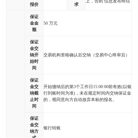
上，否则 信息发布终结
报价
求
保证
金金
50 万元
额
保证
金交
纳开
交易机构资格确认后交纳（交易中心终审后）
始时
间
保证
金交
开始缴纳后的第3个工作日
15:00:00
前有效(以银
纳截
行到账时间为准)，未在规定时间内交纳保证金
止时
的，视同意向方自动放弃本标的报名。
间
保证
金交
银行转账
纳方
式