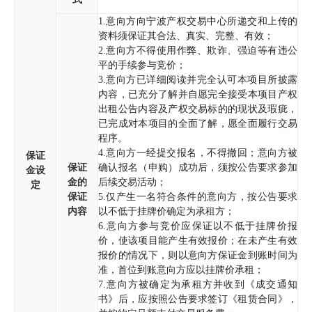
1.意向方向宁波产权交易中心所递交和上传的
资料须保证其合法、真实、完整、有效；
2.意向方不得使用作弊、欺诈、强迫等有违公
平的手续参与竞价；
3.意向方已详细阅读并完全认可本项目所披露
内容，已充分了解并自愿完全接受本项目产权
出租公告内容及产权交易标的的现状及瑕疵，
已完成对本项目的全面了解，愿全面履行交易
程序。
4.意向方一经提交报名，不得撤回；意向方被
保证
保证
确认报名（申购）成功后，须按公告要求参加
金设
金的
后续交易活动；
定
保证
5.仅产生一名符合条件的意向方，按公告要求
内容
以不低于挂牌价确定为承租方；
6.意向方参与竞价应保证以不低于挂牌价报
价，使该项目能产生有效报价；在未产生有效
报价的情况下，则以意向方保证金到账时间为
准，首位到账意向方应以挂牌价承租；
7.意向方被确定为承租方并收到《成交通知
书》后，应按照公告要求签订《租赁合同》，