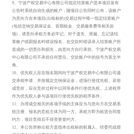
9、
宁波产权交易中心有限公司指定结算账户是本项目发布
公告时系统自动生成的账户，随项目公告同时公布，该账户
为意向方在本项目(出租标的)交易过程中唯一指定结算账户
(包括交纳交易保证金、首期租金、交易服务费等相关款
项)，请意向承租方务必牢记。对于遗失、泄漏、忘记该结
算账户或因报名时错误报名、在交款时错误录入结算账户所
造成的一切责任和损失，由意向方自行承担。宁波产权交易
中心有限公司不承担任何责任。交款账户中的括号为英文半
角。
10、
优先权人应在报名期间向宁波产权交易中心有限公司递
交承租申请，并按规定交纳保证金，进场行使优先权。若形
成竞价，应在竞价过程中以同等条件行使优先权。上述程序
作为优先权人参与该项目行使优先权的程序条件。
11、
办理成交相关的各项手续的主体应当与意向方在交易系
统注册、报名的竞租主体为同一方。承租方即为租赁合同签
约方，项目竞得后不得变更签约方。
12、
本公告所称出租方是指本出租标的权属人、经委托或授