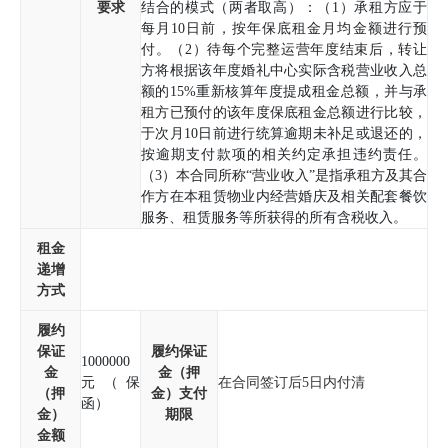
要求
结合的模式（两者取高）：（1）承租方应于
每月10日前，按年保底租金月均金额进行预
付。（2）待每个完整运营年度结束后，转让
方将根据该年度婚礼中心实际含税营业收入总
额的15%重新核算年度提成租金总额，并与承
租方已预付的该年度保底租金总额进行比较，
于次月10日前进行统算逾期未补足或退还的，
按逾期支付款项的相关约定承担违约责任。
（3）本合同所称“营业收入”是指承租方及其合
作方在本租赁物业内经营婚庆及相关配套餐饮
服务、租赁服务等所获得的所有含税收入。
租金
递增
方式
履约
保证
履约保证
1000000
金
金（押
元（保
在合同签订后5日内付清
（押
金）支付
函）
金）
期限
金额