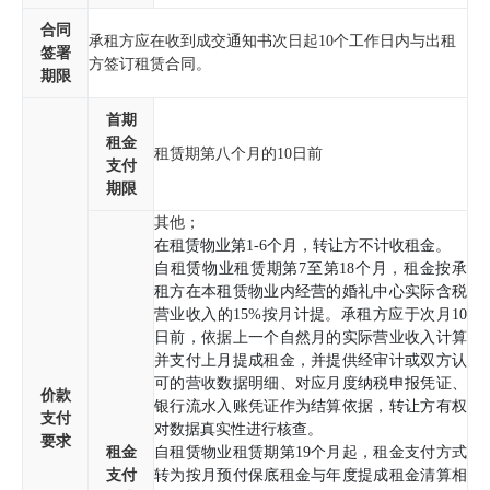
合同
承租方应在收到成交通知书次日起10个工作日内与出租
签署
方签订租赁合同。
期限
首期
租金
租赁期第八个月的10日前
支付
期限
其他；
在租赁物业第1-6个月，转让方不计收租金。
自租赁物业租赁期第7至第18个月，租金按承
租方在本租赁物业内经营的婚礼中心实际含税
营业收入的15%按月计提。承租方应于次月10
日前，依据上一个自然月的实际营业收入计算
并支付上月提成租金，并提供经审计或双方认
可的营收数据明细、对应月度纳税申报凭证、
价款
银行流水入账凭证作为结算依据，转让方有权
支付
对数据真实性进行核查。
要求
租金
自租赁物业租赁期第19个月起，租金支付方式
支付
转为按月预付保底租金与年度提成租金清算相