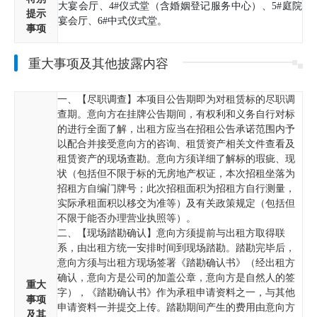
大宴会厅、4#仪式堂（含婚姻登记服务中心）、5#庭院
提示
宴会厅、6#中式仪式堂。
事项
重大事项及其他披露内容
一、【尽职调查】本项目公告期即为对租赁标的尽职调
查期。意向方在挂牌公告期间，有权利和义务自行对标
的进行全面了解，出租方应当在招租公告承诺范围内予
以配合并接受意向方的咨询、租赁资产相关文件查看及
租赁资产的现场查勘。意向方须详细了解标的瑕疵、现
状（包括但不限于标的无房地产权证，本次招租坐落为
招租方自编门牌号；此次招租面积为招租方自行测量，
实际承租面积以移交为准等）及有关政策规定（包括但
不限于能否办理营业执照等）。
二、【现场踏勘确认】意向方须提前与出租方取得联
系，由出租方统一安排时间到现场踏勘。踏勘完毕后，
意向方须与出租方现场签署《踏勘确认书》（经出租方
确认，意向方是公司的加盖公章，意向方是自然人的签
重大
字），《踏勘确认书》作为承租申请资料之一，与其他
事项
申请资料一并提交上传。踏勘期间产生的费用由意向方
及其