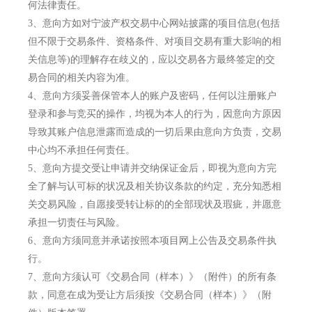
何法律责任。
3、
意向方如对宁波产权交易中心网站披露的项目信息(包括
但不限于交易条件、资格条件、对项目交易有重大影响的相
关信息等)的理解存在歧义的，应以交易各方最终签定的交
易合同的相关内容为准。
4、
意向方须妥善保管本人的账户及密码，任何以注册账户
登录和参与竞买的操作，均视为本人的行为，因意向方原因
导致其账户信息泄露而造成的一切后果由意向方负责，交易
中心均不承担任何责任。
5、
意向方提交受让申请并交纳保证金后，即视为意向方完
全了解与认可标的状况及相关协议条款的约定，充分知悉相
关交易风险，自愿接受转让标的的全部现状及瑕疵，并愿意
承担一切责任与风险。
6、
意向方须同意并承诺按照本项目网上公告及交易条件执
行。
7、
意向方须认可《交易合同（样本）》（附件）的所有条
款，同意在成为受让方后须按《交易合同（样本）》（附