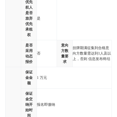
优先
权人
是否
放弃
是
优先
承租
权
是否
意向
挂牌期满征集到合格意
采用
方数
否
向方数量需达到1人及以
动态
量要
上，否则 信息发布终结
报价
求
保证
金金
1 万元
额
保证
金交
纳开
报名即缴纳
始时
间