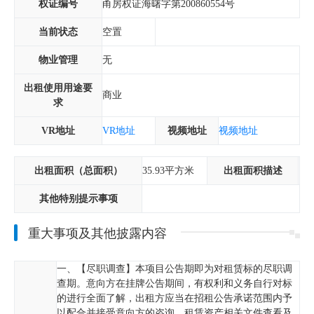
权证编号
甬房权证海曙字第200860554号
当前状态
空置
物业管理
无
出租使用用途要
商业
求
VR地址
VR地址
视频地址
视频地址
出租面积（总面积）
35.93平方米
出租面积描述
其他特别提示事项
重大事项及其他披露内容
一、【尽职调查】本项目公告期即为对租赁标的尽职调
查期。意向方在挂牌公告期间，有权利和义务自行对标
的进行全面了解，出租方应当在招租公告承诺范围内予
以配合并接受意向方的咨询、租赁资产相关文件查看及