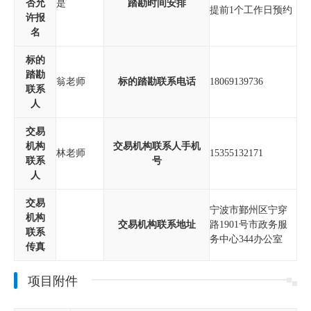
否允
是
踏勘时间安排
提前1个工作日预约
许报
名
标的
踏勘
翁老师
标的踏勘联系电话
18069139736
联系
人
交易
机构
交易机构联系人手机
林老师
15355132171
联系
号
人
交易
宁波市鄞州区宁穿
机构
交易机构联系地址
路1901号市政务服
联系
务中心344办公室
传真
项目附件