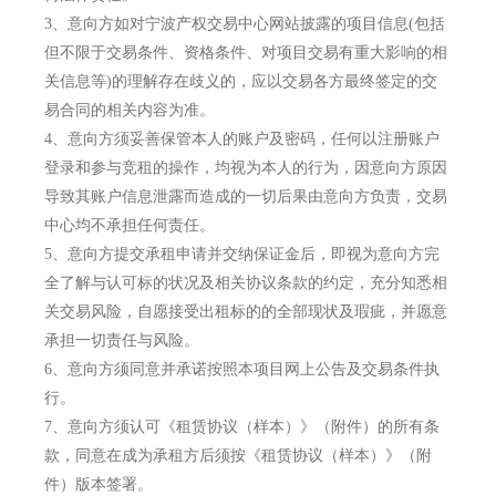
3、
意向方如对宁波产权交易中心网站披露的项目信息(包括
但不限于交易条件、资格条件、对项目交易有重大影响的相
关信息等)的理解存在歧义的，应以交易各方最终签定的交
易合同的相关内容为准。
4、
意向方须妥善保管本人的账户及密码，任何以注册账户
登录和参与竞租的操作，均视为本人的行为，因意向方原因
导致其账户信息泄露而造成的一切后果由意向方负责，交易
中心均不承担任何责任。
5、
意向方提交承租申请并交纳保证金后，即视为意向方完
全了解与认可标的状况及相关协议条款的约定，充分知悉相
关交易风险，自愿接受出租标的的全部现状及瑕疵，并愿意
承担一切责任与风险。
6、
意向方须同意并承诺按照本项目网上公告及交易条件执
行。
7、
意向方须认可《租赁协议（样本）》（附件）的所有条
款，同意在成为承租方后须按《租赁协议（样本）》（附
件）版本签署。