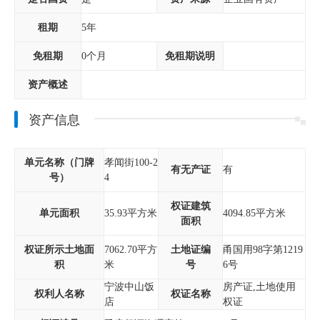
租期
5年
免租期
0个月
免租期说明
资产概述
资产信息
单元名称（门牌
孝闻街100-2
有无产证
有
号）
4
权证建筑
单元面积
35.93平方米
4094.85平方米
面积
权证所示土地面
7062.70平方
土地证编
甬国用98字第1219
积
米
号
6号
宁波中山饭
房产证,土地使用
权利人名称
权证名称
店
权证