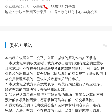
交易机构联系人:
林老师
15355132171
传真：
--
地址：
宁波市鄞州区宁穿路1901号市政务服务中心344办公室
委托方承诺
本出租方依照公开、公平、公正、诚信的原则作出如下承诺：
1. 本次出租标的权属清晰，我方对该出租标的拥有完全的处置权
且实施出租不存在任何法律法规禁止或限制的情形； 对于设定担
保物权的出租标的，符合我国《民法典》的有关规定；涉及政府社
会公共管理事项的，已依法报政府有关部门审核。
2. 本次出租是我方真实意思表示，相关行为已履行了相应程序，
经过有效的内部决策，并获得相应批准。
3. 我方已认真考虑出租行为可能导致的市场、政策以及其他不可
预计的各项风险因素，愿意承担可能存在的一切交易风险。
4. 我方所提交的《信息披露公告》及附件材料内容真实、准确、
完整、合法、有效，不存在虚假记载、误导性陈述或重大遗漏。