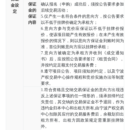
保证
确认报名（申购）成功后，须按公告要求参加
金设
金的
后续交易活动；
定
保证
5.仅产生一名符合条件的意向方，按公告要求
内容
以不低于挂牌价确定为承租方；
6.意向方参与竞价应保证以不低于挂牌价报
价，使该项目能产生有效报价；在未产生有效
报价的情况下，则以意向方保证金到账时间为
准，首位到账意向方应以挂牌价承租；
7.意向方被确定为承租方并收到《成交通知
书》后，应按照公告要求签订《租赁合同》，
并按约定足额支付交易服务费；
8.遵守项目公告、项目须知的约定，以及宁波
产权交易中心操作规程和竞价实施办法等制度
要求。
1.符合资格且交纳交易保证金的意向方出现违
反上述保证事项的任一情形的，须承担缔约过
失责任，其交纳的交易保证金不予退回，作为
违约金归本中心和出租方所有,由宁波产权交易
中心扣除其应付的交易服务费后，余额划归出
租方所有。出租方因政策规定需重新挂牌除
外。