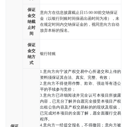
保证
意向方在信息披露截止日
15:00:00
前交纳保证
金交
金（以银行到账时间保函出函时间为准），未
纳截
在规定时间内交纳保证金的，视同意向方自动
止时
放弃本标的报名。
间
保证
金交
银行转账
纳方
式
1.意向方向宁波产权交易中心所递交和上传的
资料须保证其合法、真实、完整、有效；
2.意向方不得使用作弊、欺诈、强迫等有违公
平的手续参与竞价；
3.意向方已详细阅读并完全认可本项目所披露
内容，已充分了解并自愿完全接受本项目产权
出租公告内容及产权交易标的的现状及瑕疵，
已完成对本项目的全面了解，愿全面履行交易
程序。
4.意向方一经提交报名，不得撤回；意向方被
保证