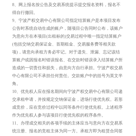
8、
网上报名按公告及交易系统提示提交报名资料，报名不
得自行撤回。
9、
宁波产权交易中心有限公司指定结算账户是本项目发布
公告时系统自动生成的账户，随项目公告同时公布，该账户
为意向方在本项目(出租标的)交易过程中唯一指定结算账户
(包括交纳交易保证金、首期租金、交易服务费等相关款
项)，请意向承租方务必牢记。对于遗失、泄漏、忘记该结
算账户或因报名时错误报名、在交款时错误录入结算账户所
造成的一切责任和损失，由意向方自行承担。宁波产权交易
中心有限公司不承担任何责任。交款账户中的括号为英文半
角。
10、
优先权人应在报名期间向宁波产权交易中心有限公司递
交承租申请，并按规定交纳保证金，进场行使优先权。若形
成竞价，应在竞价过程中以同等条件行使优先权。上述程序
作为优先权人参与该项目行使优先权的程序条件。
11、
办理成交相关的各项手续的主体应当与意向方在交易系
统注册、报名的竞租主体为同一方。承租方即为租赁合同签