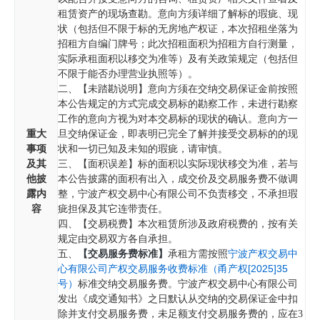
租赁资产的现场查勘。意向方须详细了解标的瑕疵、现
状（包括但不限于标的无房地产权证，本次招租坐落为
招租方自编门牌号；此次招租面积为招租方自行测量，
实际承租面积以移交为准等）及有关政策规定（包括但
不限于能否办理营业执照等）。
二、【未踏勘说明】意向方须在交纳交易保证金前按照
本公告规定的方式完成交易标的勘察工作，未进行勘察
工作的意向方视为对本交易标的现状的确认。意向方一
重大
旦交纳保证金，即表明已完全了解并接受交易标的的现
事项
状和一切已知及未知的瑕疵，请审慎。
及其
三、【面积误差】标的面积以实际现状移交为准，若与
他披
本公告披露的面积有出入，成交价及交易服务费不做调
露内
整，宁波产权交易中心有限公司不负责移交，不承担瑕
容
疵担保及其它连带责任。
四、【交易税费】本次租赁所涉及政府税费的，按有关
规定由交易双方各自承担。
【交易服务费标准】
宁波产权交易中
五、
承租方需按照
心有限公司产权交易服务收费标准（甬产权[2025]35
号）
标
准交纳交易服务费。宁波产权交易中心有限公司
发出《成交通知书》之日默认从交纳的交易保证金中扣
除并支付交易服务费，未足额
支付交易服务费的，应在3