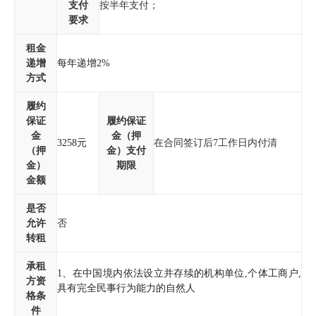
支付
按半年支付；
要求
租金
递增
每年递增2%
方式
履约
保证
履约保证
金
金（押
3258元
在合同签订后7工作日内付清
（押
金）支付
金）
期限
金额
是否
允许
否
转租
承租
1、在中国境内依法设立并存续的机构单位,个体工商户,
方资
格条
件