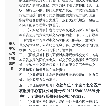
以配合并接受意向方的咨询、租赁资产相关文件查看及
租赁资产的现场查勘。意向方须详细了解标的瑕疵、现
状（包括但不限于标的无房地产权证，本次招租坐落为
招租方自编门牌号；此次招租面积为招租方自行测量，
实际承租面积以移交为准等）及有关政策规定（包括但
不限于能否办理营业执照等）。
二、【未踏勘说明】意向方须在交纳交易保证金前按照
本公告规定的方式完成交易标的勘察工作，未进行勘察
工作的意向方视为对本交易标的现状的确认。意向方一
重大
旦交纳保证金，即表明已完全了解并接受交易标的的现
事项
状和一切已知及未知的瑕疵，请审慎。
及其
三、【面积误差】标的面积以实际现状移交为准，若与
他披
本公告披露的面积有出入，成交价及交易服务费不做调
露内
整，宁波市北仑区产权服务中心有限公司不负责移交，
容
不承担瑕疵担保及其它连带责任。
四、【交易税费】本次租赁所涉及政府税费的，按有关
规定由交易双方各自承担。
收款单位：宁波市北仑区产
五、【保证金缴纳账号】
权服务中心有限公司 账号:51010122001883639 开
户行：宁波银行股份有限公司北仑支行。
六、【交易服务费】承租方需向宁波市北仑区产权服务