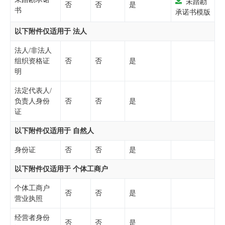
未踏勘
否
否
是
书
承诺书模版
以下附件仅适用于 法人
法人/非法人
组织资格证
否
否
是
明
法定代表人/
负责人身份
否
否
是
证
以下附件仅适用于 自然人
身份证
否
否
是
以下附件仅适用于 个体工商户
个体工商户
否
否
是
营业执照
经营者身份
否
否
是