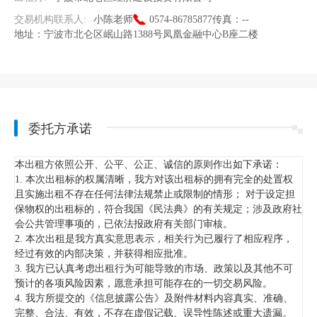
交易机构联系人:
小陈老师
0574-86785877
传真：
--
地址：
宁波市北仑区岷山路1388号凤凰金融中心B座二楼
委托方承诺
本出租方依照公开、公平、公正、诚信的原则作出如下承诺：
1. 本次出租标的权属清晰，我方对该出租标的拥有完全的处置权
且实施出租不存在任何法律法规禁止或限制的情形； 对于设定担
保物权的出租标的，符合我国《民法典》的有关规定；涉及政府社
会公共管理事项的，已依法报政府有关部门审核。
2. 本次出租是我方真实意思表示，相关行为已履行了相应程序，
经过有效的内部决策，并获得相应批准。
3. 我方已认真考虑出租行为可能导致的市场、政策以及其他不可
预计的各项风险因素，愿意承担可能存在的一切交易风险。
4. 我方所提交的《信息披露公告》及附件材料内容真实、准确、
完整、合法、有效，不存在虚假记载、误导性陈述或重大遗漏。