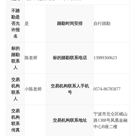
不踏
勘是
否允
是
踏勘时间安排
自行踏勘
许报
名
标的
踏勘
陈老师
标的踏勘联系电话
13989360623
联系
人
交易
机构
交易机构联系人手机
小陈老师
0574-86785877
联系
号
人
交易
宁波市北仑区岷山
机构
交易机构联系地址
路1388号凤凰金融
联系
中心B座二楼
传真