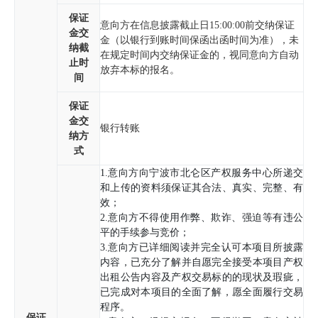
保证
意向方在信息披露截止日
15:00:00
前交纳保证
金交
金（以银行到账时间保函出函时间为准），未
纳截
在规定时间内交纳保证金的，视同意向方自动
止时
放弃本标的报名。
间
保证
金交
银行转账
纳方
式
1.意向方向宁波市北仑区产权服务中心所递交
和上传的资料须保证其合法、真实、完整、有
效；
2.意向方不得使用作弊、欺诈、强迫等有违公
平的手续参与竞价；
3.意向方已详细阅读并完全认可本项目所披露
内容，已充分了解并自愿完全接受本项目产权
出租公告内容及产权交易标的的现状及瑕疵，
已完成对本项目的全面了解，愿全面履行交易
程序。
保证