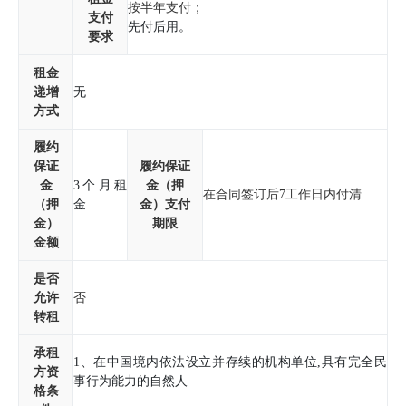
按半年支付；
支付
先付后用。
要求
租金
递增
无
方式
履约
保证
履约保证
金
3个月租
金（押
在合同签订后7工作日内付清
（押
金
金）支付
金）
期限
金额
是否
允许
否
转租
承租
1、在中国境内依法设立并存续的机构单位,具有完全民
方资
格条