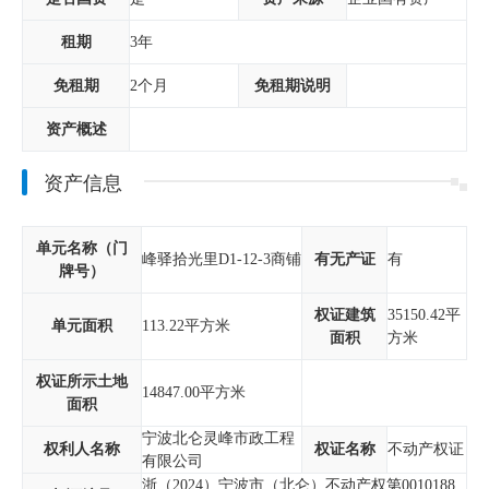
租期
3年
免租期
2个月
免租期说明
资产概述
资产信息
单元名称（门
峰驿拾光里D1-12-3商铺
有无产证
有
牌号）
权证建筑
35150.42平
单元面积
113.22平方米
面积
方米
权证所示土地
14847.00平方米
面积
宁波北仑灵峰市政工程
权利人名称
权证名称
不动产权证
有限公司
浙（2024）宁波市（北仑）不动产权第0010188