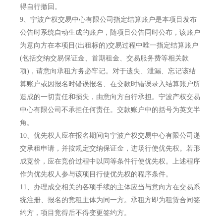
得自行撤回。
9、
宁波产权交易中心有限公司指定结算账户是本项目发布
公告时系统自动生成的账户，随项目公告同时公布，该账户
为意向方在本项目(出租标的)交易过程中唯一指定结算账户
(包括交纳交易保证金、首期租金、交易服务费等相关款
项)，请意向承租方务必牢记。对于遗失、泄漏、忘记该结
算账户或因报名时错误报名、在交款时错误录入结算账户所
造成的一切责任和损失，由意向方自行承担。宁波产权交易
中心有限公司不承担任何责任。交款账户中的括号为英文半
角。
10、
优先权人应在报名期间向宁波产权交易中心有限公司递
交承租申请，并按规定交纳保证金，进场行使优先权。若形
成竞价，应在竞价过程中以同等条件行使优先权。上述程序
作为优先权人参与该项目行使优先权的程序条件。
11、
办理成交相关的各项手续的主体应当与意向方在交易系
统注册、报名的竞租主体为同一方。承租方即为租赁合同签
约方，项目竞得后不得变更签约方。