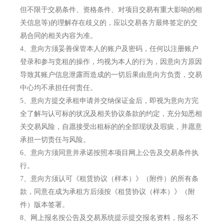
但不限于交易条件、资格条件、对项目交易有重大影响的相
关信息等)的理解存在歧义的，应以交易各方最终签定的交
易合同的相关内容为准。
4、
意向方须妥善保管本人的账户及密码，任何以注册账户
登录和参与竞租的操作，均视为本人的行为，因意向方原因
导致其账户信息泄露而造成的一切后果由意向方负责，交易
中心均不承担任何责任。
5、
意向方提交承租申请并交纳保证金后，即视为意向方完
全了解与认可标的状况及相关协议条款的约定，充分知悉相
关交易风险，自愿接受出租标的的全部现状及瑕疵，并愿意
承担一切责任与风险。
6、
意向方须同意并承诺按照本项目网上公告及交易条件执
行。
7、
意向方须认可《租赁协议（样本）》（附件）的所有条
款，同意在成为承租方后须按《租赁协议（样本）》（附
件）版本签署。
8、
网上报名按公告及交易系统提示提交报名资料，报名不