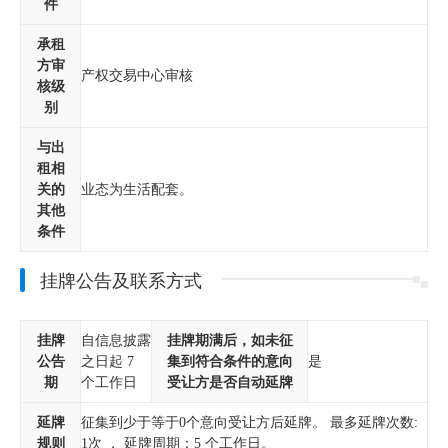
件
承租
方审
产权交易中心审核
核级
别
与出
租相
关的
业态为生活配套。
其他
条件
挂牌公告及联系方式
挂牌
自信息披露
挂牌期满后，如未征
公告
之日起 7
集到符合条件的意向
是
期
个工作日
受让方是否自动延牌
延牌
征集到少于等于0个意向受让方后延牌。 最多延牌次数:
规则
1次 ， 延牌周期：5 个工作日。