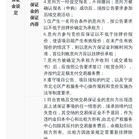
4.意向方一经提交报名，不得撤回；意向方被
保证
金设
确认报名（申购）成功后，须按公告要求参加
金的
定
后续交易活动；
保证
5.仅产生一名符合条件的意向方，按公告要求
内容
以不低于挂牌价确定为承租方；
6.意向方参与竞价应保证以不低于挂牌价报
价，使该项目能产生有效报价；在未产生有效
报价的情况下，则以意向方保证金到账时间为
准，首位到账意向方应以挂牌价承租；
7.意向方被确定为承租方并收到《成交通知
书》后，应按照公告要求签订《租赁合同》，
并按约定足额支付交易服务费；
8.遵守项目公告、项目须知的约定，以及宁波
市北仑区产权服务中心操作规程和竞价实施办
法等制度要求。
1.符合资格且交纳交易保证金的意向方出现违
反上述保证事项的任一情形的，须承担缔约过
失责任，其交纳的交易保证金不予退回，作为
违约金归本中心和出租方所有,由北仑产权服务
中心扣除其应付的交易服务费后，余额划归出
租方所有。出租方因政策规定需重新挂牌除
外。