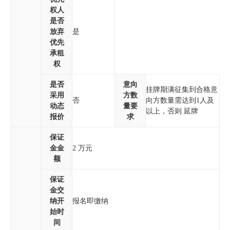
权人
是否
放弃
是
优先
承租
权
是否
意向
挂牌期满征集到合格意
采用
方数
否
向方数量需达到1人及
动态
量要
以上，否则 延牌
报价
求
保证
金金
2 万元
额
保证
金交
纳开
报名即缴纳
始时
间