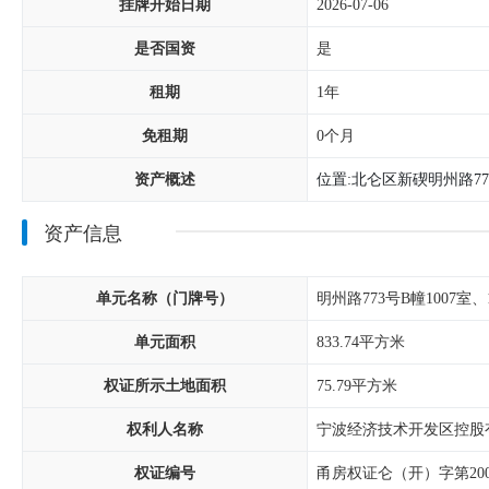
挂牌开始日期
2026-07-06
是否国资
是
租期
1年
免租期
0个月
资产概述
位置:北仑区新碶明州路773
资产信息
单元名称（门牌号）
明州路773号B幢1007室、
单元面积
833.74平方米
权证所示土地面积
75.79平方米
权利人名称
宁波经济技术开发区控股
权证编号
甬房权证仑（开）字第2007