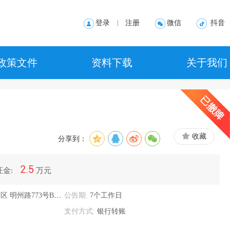
登录
注册
微信
抖音
政策文件
资料下载
关于我们
央政策及文件
中心概况
方政策及文件
组织机构
心规则及文件
联系方式
收藏
分享到：
地理位置
2.5
证金:
万元
仑区
明州路773号B幢1007室、1号
公告期:
7个工作日
支付方式:
银行转账