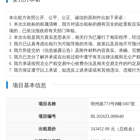
本出租方依照公开、公平、公正、诚信的原则作出如下承诺：
1. 本次出租标的权属清晰，我方对该出租标的拥有完全的处置权
项的，已依法报政府有关部门审核。
2. 本次出租是我方真实意思表示，相关行为已履行了相应程序，经
3. 我方已认真考虑出租行为可能导致的市场、政策以及其他不可
4. 我方所提交的《信息披露公告》及附件材料内容真实、准确、
5. 我方已充分了解并承诺在出租过程中遵守有关法律法规和北仑
6. 我方承诺按照北仑产权交易中心收费办法及相关交易文件的约
7. 我方保证遵守以上承诺，如违反上述承诺或有其他违法、违规
项目基本信息
项目名称
明州路773号B幢1007室
项目编号
BL2026ZL000640
出租底价
243452.08
元（总租金）