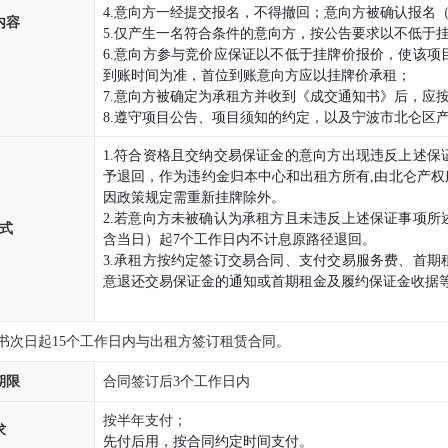
4.意向方一经提交报名，不得撤回；意向方被确认报名
内容
5.仅产生一名符合条件的意向方，按公告要求以不低于
6.意向方参与竞价应保证以不低于挂牌价报价，使该
到账时间为准，首位到账意向方应以挂牌价承租；
7.意向方被确定为承租方并收到《成交通知书》后，应
8.遵守项目公告、项目须知的约定，以及宁波市北仑区
1.符合资格且交纳交易保证金的意向方出现违反上述
予退回，作为违约金归本中心和出租方所有,由北仑产
因政策规定需重新挂牌除外。
2.若意向方未被确认为承租方且未违反上述保证事项
式
含当日）起7个工作日内不计息原路径退回。
3.承租方按约定签订交易合同、支付交易服务费、首
意退还交易保证金的通知或首期租金及履约保证金收据
书次日起15个工作日内与出租方签订租赁合同。
期限
合同签订后3个工作日内
按半年支付；
求
先付后用，按合同约定时间支付。