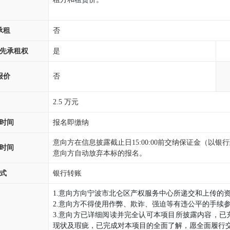
承租
否
先承租权
是
报价
否
2.5 万元
时间
报名即缴纳
意向方在信息披露截止日
15:00:00
前交纳保证金（以银行
时间
意向方自动放弃本标的报名。
式
银行转账
1.意向方向宁波市北仑区产权服务中心所递交和上传的
2.意向方不得使用作弊、欺诈、强迫等有违公平的手续
3.意向方已详细阅读并完全认可本项目所披露内容，
现状及瑕疵，已完成对本项目的全面了解，愿全面履行