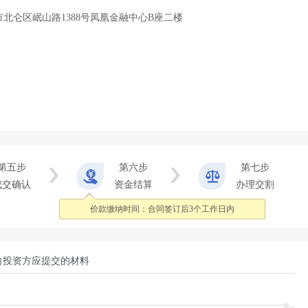
市北仑区岷山路1388号凤凰金融中心B座二楼
第五步
第六步
第七步
成交确认
资金结算
办理交割
价款缴纳时间：
合同签订后3个工作日内
向投资方应提交的材料