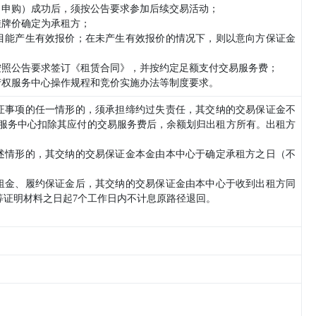
（申购）成功后，须按公告要求参加后续交易活动；
挂牌价确定为承租方；
项目能产生有效报价；在未产生有效报价的情况下，则以意向方保证金
按照公告要求签订《租赁合同》，并按约定足额支付交易服务费；
产权服务中心操作规程和竞价实施办法等制度要求。
保证事项的任一情形的，须承担缔约过失责任，其交纳的交易保证金不
权服务中心扣除其应付的交易服务费后，余额划归出租方所有。出租方
所述情形的，其交纳的交易保证金本金由本中心于确定承租方之日（不
期租金、履约保证金后，其交纳的交易保证金由本中心于收到出租方同
等证明材料之日起7个工作日内不计息原路径退回。