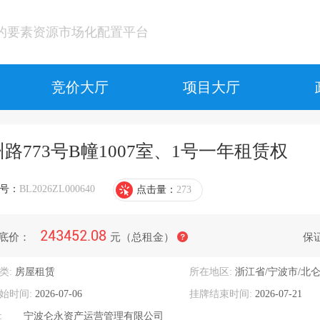
的要素资源市场化配置平台
竞价大厅
项目大厅
中
路773号B幢1007室、1号一年租赁权
地
中
号：
BL2026ZL000640
点击量：
273
243452.08
底价：
元（总租金）
保
类:
房屋租赁
所在地区:
浙江省/宁波市/北
0.80
始时间:
2026-07-06
挂牌结束时间:
2026-07-21
:
宁波仑永资产运营管理有限公司