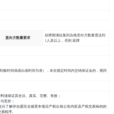
挂牌期满征集到合格意向方数量需达到
意向方数量要求
1人及以上，否则 延牌
到账时间保函出函时间为准），未在规定时间内交纳保证金的，视同
资料须保证其合法、真实、完整、有效；
参与竞价；
已充分了解并自愿完全接受本项目产权出租公告内容及产权交易标的的
交易程序。